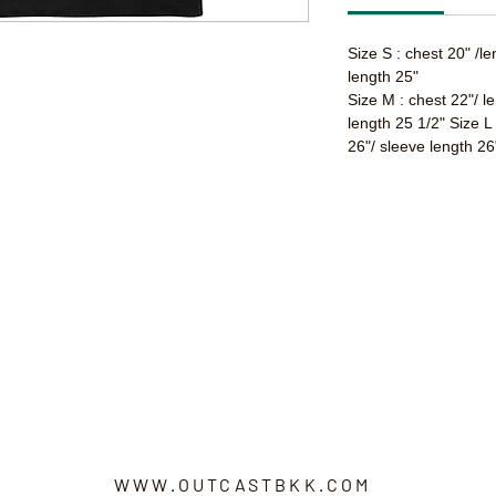
Size S : chest 20" /l
length 25"
Size M : chest 22"/ l
length 25 1/2" Size L
26"/ sleeve length 26
WWW.OUTCASTBKK.COM