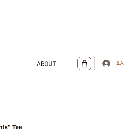
ABOUT
登入
nts" Tee