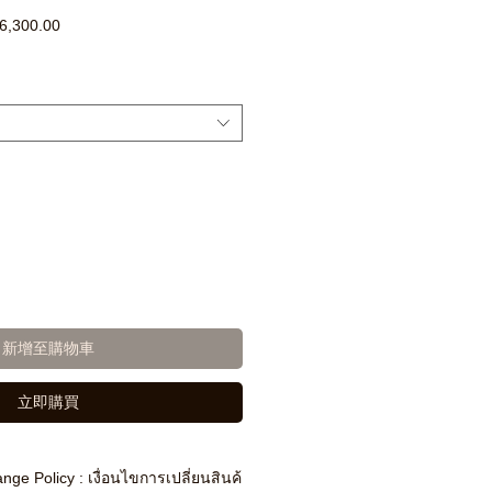
促
6,300.00
銷
價
格
新增至購物車
立即購買
nge Policy : เงื่อนไขการเปลี่ยนสินค้า