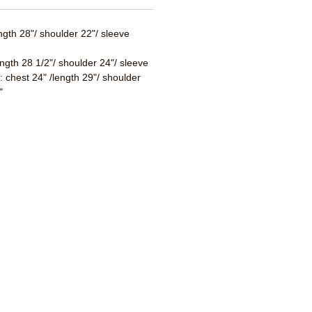
ength 28"/ shoulder 22"/ sleeve
ength 28 1/2"/ shoulder 24"/ sleeve
 : chest 24" /length 29"/ shoulder
"