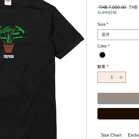
一
 THB 7,000.00 
THB 
般
SUPREME
價
格
Size
*
選擇
Color
*
數量
*
Size Chart
Excha