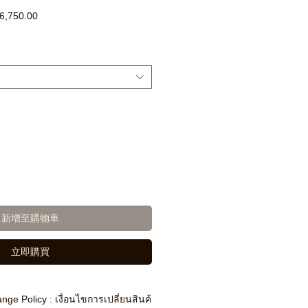
促
6,750.00
銷
價
格
新增至購物車
立即購買
nge Policy : เงื่อนไขการเปลี่ยนสินค้า