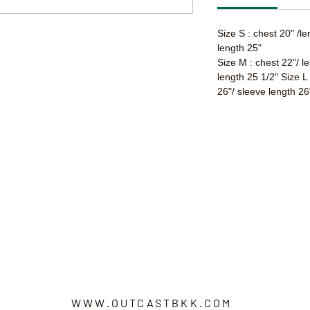
Size S : chest 20" /l
length 25"
Size M : chest 22"/ l
length 25 1/2" Size L
26"/ sleeve length 26
WWW.OUTCASTBKK.COM