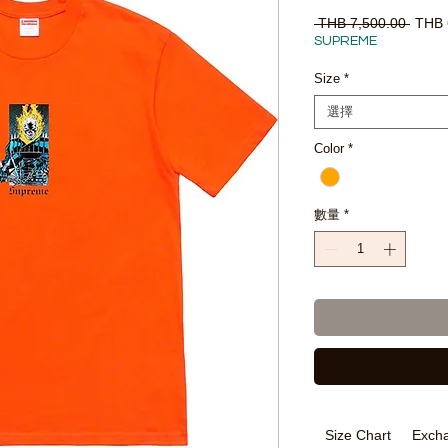
一
 THB 7,500.00 
THB 
般
SUPREME
價
格
Size
*
選擇
Color
*
數量
*
Size Chart
Excha