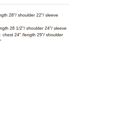
ength 28"/ shoulder 22"/ sleeve
ength 28 1/2"/ shoulder 24"/ sleeve
 : chest 24" /length 29"/ shoulder
"