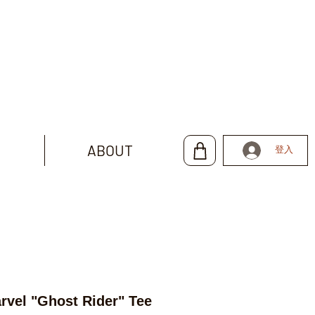
ABOUT
登入
vel "Ghost Rider" Tee