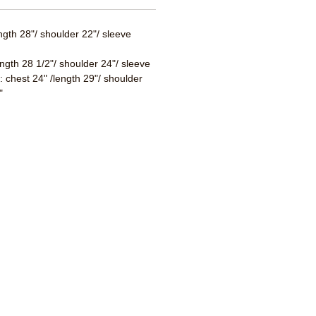
ength 28"/ shoulder 22"/ sleeve
ength 28 1/2"/ shoulder 24"/ sleeve
 : chest 24" /length 29"/ shoulder
"