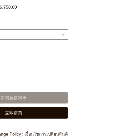
促
6,750.00
銷
價
格
新增至購物車
立即購買
nge Policy : เงื่อนไขการเปลี่ยนสินค้า