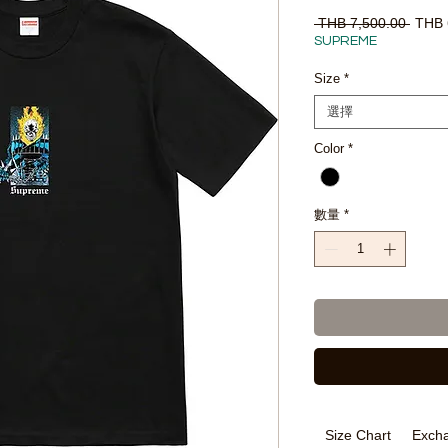
一
 THB 7,500.00 
THB 
般
SUPREME
價
格
Size
*
選擇
Color
*
數量
*
Size Chart
Excha