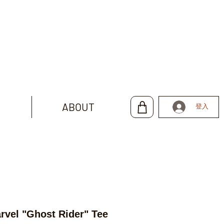
ABOUT
登入
vel "Ghost Rider" Tee