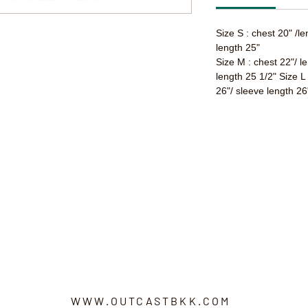
Size S : chest 20" /l
length 25"
Size M : chest 22"/ l
length 25 1/2" Size L
26"/ sleeve length 26
WWW.OUTCASTBKK.COM