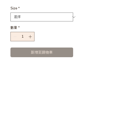
格
Size
*
數量
*
新增至購物車
立即購買
SIZE CHART
EXCHANGE POLICY : เงื่อนไขการ
เปลี่ยนสินค้า
- สินค้าซื้อแล้วไม่สามารถคืน หรือ
เปลี่ยนเป็นเงินสดได้