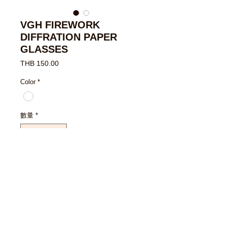
VGH FIREWORK
DIFFRATION PAPER
GLASSES
價
THB 150.00
格
Color
*
數量
*
新增至購物車
立即購買
แว่นกระดาษ เอฟเฟคพลุ ถ้ามองกับเเสง
ไฟ กลางคืน ยิ่งเห็นชัด