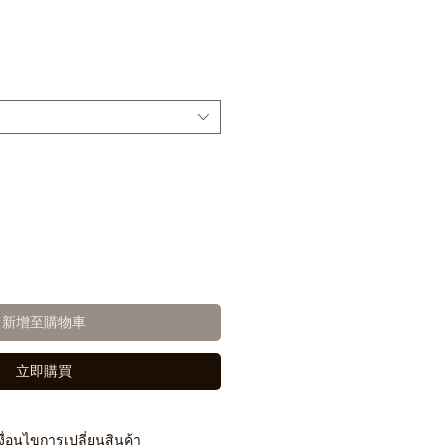
新增至購物車
立即購買
งื่อนไขการเปลี่ยนสินค้า