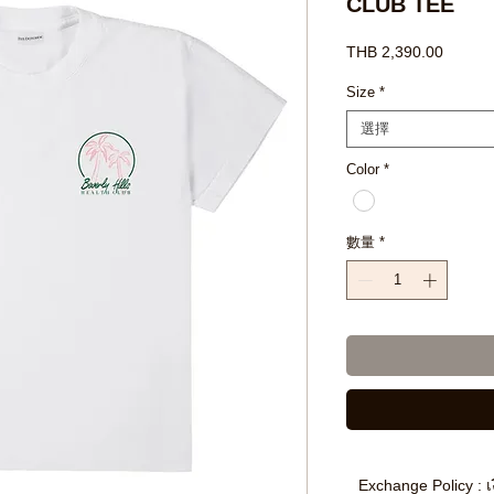
CLUB TEE
價
THB 2,390.00
格
Size
*
選擇
Color
*
數量
*
Exchange Policy : เ